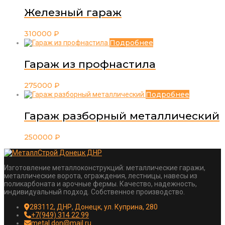
Железный гараж
310000
₽
Подробнее
Гараж из профнастила
275000
₽
Подробнее
Гараж разборный металлический
250000
₽
Изготовление металлоконструкций: металлические гаражи,
металлические ворота, ограждения, лестницы, навесы из
поликарбоната и арочные фермы. Качество, надежность,
индивидуальный подход. Собственное производство.
283112, ДНР, Донецк, ул. Куприна, 280
+7(949) 314 22 99
metal.don@mail.ru