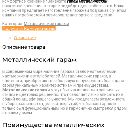
комфортное хранение? Закажите
гараж металлический
—
практичное решение, которое подойдет для любого авто. Наша
компания предлагает изготовление гаражей под заказ с учетом
ваших потребностей и размеров транспортного средства.
Категория:
Металлические гаражи
Получить Консультацию
Количество
Описание
товара
Гараж
Описание товара
металлический
6x4
Металлический гараж
В современном мире наличие гаража стало неотъемлемой
частью жизни автолюбителей. Металлические гаражи, в
частности, приобретают все большую популярность благодаря
своим уникальным характеристикам и преимуществам.
Металлические гаражи
могут быть выполнены в различных
стилях и цветовых решениях, что позволяет легко вписать их в
общий ландшафт вашего участка. Мы предлагаем возможность
выбора различных отделок и покрытий, чтобы ваш гараж не
только был функциональным, но и гармонично смотрелся рядом
с вашим домом.
Преимущества металлических