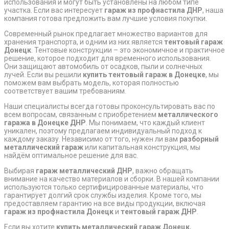
использования и могут быть установлены на любом типе
участка. Если вас интересует
гараж из профнастила ДНР
, наша
компания готова предложить вам лучшие условия покупки.
Современный рынок предлагает множество вариантов для
хранения транспорта, и одним из них является
тентовый гараж
Донецк
. Тентовые конструкции – это экономичное и практичное
решение, которое подходит для временного использования.
Они защищают автомобиль от осадков, пыли и солнечных
лучей. Если вы решили
купить тентовый гараж в Донецке
, мы
поможем вам выбрать модель, которая полностью
соответствует вашим требованиям.
Наши специалисты всегда готовы проконсультировать вас по
всем вопросам, связанным с приобретением
металлического
гаража в Донецке ДНР
. Мы понимаем, что каждый клиент
уникален, поэтому предлагаем индивидуальный подход к
каждому заказу. Независимо от того, нужен ли вам
разборный
металлический гараж
или капитальная конструкция, мы
найдём оптимальное решение для вас.
Выбирая
гараж металлический ДНР
, важно обращать
внимание на качество материалов и сборки. В нашей компании
используются только сертифицированные материалы, что
гарантирует долгий срок службы изделия. Кроме того, мы
предоставляем гарантию на все виды продукции, включая
гараж из профнастила Донецк
и
тентовый гараж ДНР
.
Если вы хотите
купить металлический гараж Донецк
,