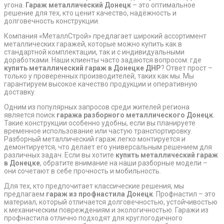
угона.
Гараж металлический Донецк
– это оптимальное
решение для тех, кто ценит качество, надёжность и
долговечность конструкции.
Компания «МеталлСтрой» предлагает широкий ассортимент
металлических гаражей, которые можно купить как в
стандартной комплектации, так и с индивидуальными
доработками. Наши клиенты часто задаются вопросом: где
купить металлический гараж в Донецке ДНР
? Ответ прост –
только у проверенных производителей, таких как мы. Мы
гарантируем высокое качество продукции и оперативную
доставку.
Одним из популярных запросов среди жителей региона
является поиск
гаража разборного металлического Донецк
.
Такие конструкции особенно удобны, если вы планируете
временное использование или частую транспортировку.
Разборный металлический гараж легко монтируется и
демонтируется, что делает его универсальным решением для
различных задач. Если вы хотите
купить металлический гараж
в Донецке
, обратите внимание на наши разборные модели –
они сочетают в себе прочность и мобильность.
Для тех, кто предпочитает классические решения, мы
предлагаем
гараж из профнастила Донецк
. Профнастил – это
материал, который отличается долговечностью, устойчивостью
к механическим повреждениям и экологичностью. Гаражи из
профнастила отлично подходят для круглогодичного