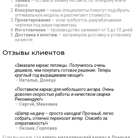
Заявка
— оставьте заявку на сайте, по телефону или в
офисе.
Консультация
— наши специалисты помогут подобрать
оптимальную модель и рассчитают стоимость.
Проектирование
— если требуется, разрабатываем
чертежи под ваши параметры.
Изготовление
— производство занимает от 3 до 10 дней.
Доставка и монтаж
— организуем доставку и установку
на месте.
Отзывы клиентов
«Заказали каркас теплицы. Получилось очень
дешевле, чем покупать готовое решение. Теперь
круглый год выращиваем овощи!»
—
Наталья, Донецк
«Поставили каркас для небольшого ангара. Очень
доволен скоростью работы и качеством сварки.
Рекомендую!»
—
Сергей, Макеевка
«Шатер на дачу – просто находка! Прочный, легко
собрать, отлично переносит ветер. Спасибо за
оперативность!»
—
Оксана, Горловка
Если вы ищете, где
купить металлический каркас в Донецке
,