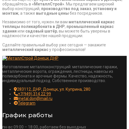
обращайтесь в
«МеталлСтрой»
. Мы предлагаем широкий
выбор конструкций,
производство под заказ
,
установку и
монтаж
, а также
выгодные цены
без посредников.
Независимо от того, нужен ли вам
металлический каркас
теплицы поликарбоната в ДНР
,
промышленный каркас
здания
или
садовый шатёр
, вы можете быть уверены в
надёжности и качестве нашей продукции.
Сделайте правильный выбор уже сегодня — закажите
металлический каркас
у профессионалов!
Изготовление металлоконструкций: металлические гаражи,
металлические ворота, ограждения, лестницы, навесы из
поликарбоната и арочные фермы. Качество, надежность,
индивидуальный подход. Собственное производство.
283112, ДНР, Донецк, ул. Куприна, 280
+7(949) 314 22 99
metal.don@mail.ru
Telegram
График работы
пн-вс 09:00 – 18:00, работаем без выходных