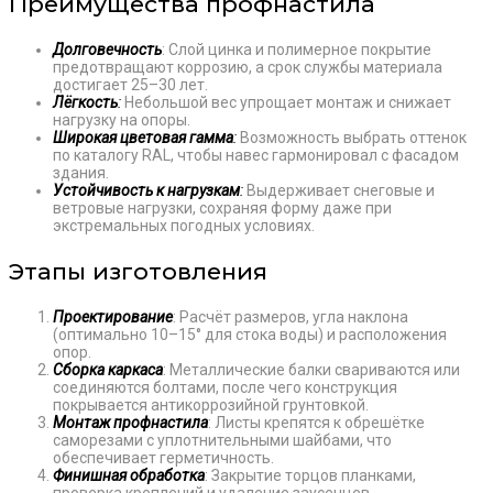
Преимущества профнастила
Долговечность
: Слой цинка и полимерное покрытие
предотвращают коррозию, а срок службы материала
достигает 25–30 лет.
Лёгкость
:
Небольшой вес упрощает монтаж и снижает
нагрузку на опоры.
Широкая цветовая гамма
:
Возможность выбрать оттенок
по каталогу RAL, чтобы навес гармонировал с фасадом
здания.
Устойчивость к нагрузкам
:
Выдерживает снеговые и
ветровые нагрузки, сохраняя форму даже при
экстремальных погодных условиях.
Этапы изготовления
Проектирование
: Расчёт размеров, угла наклона
(оптимально 10–15° для стока воды) и расположения
опор.
Сборка каркаса
: Металлические балки свариваются или
соединяются болтами, после чего конструкция
покрывается антикоррозийной грунтовкой.
Монтаж профнастила
: Листы крепятся к обрешётке
саморезами с уплотнительными шайбами, что
обеспечивает герметичность.
Финишная обработка
: Закрытие торцов планками,