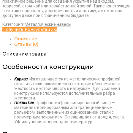
практичное решение для создания укрытия над входом,
террасой, стоянкой или хозяйственной зоной. Такие конструкции
сочетают прочность, долговечность и эстетику, а их монтаж
доступен даже при ограниченном бюджете.
Категория:
Металлические навесы
Получить Консультацию
Количество
Описание
товара
Навес
Отзывы (0)
из
профнастила
Описание товара
Особенности конструкции
Каркас
:
Изготавливается из металлических профилей
(стальных или алюминиевых), которые обеспечивают
жёсткость и устойчивость к нагрузкам. Для усиления
конструкции используются дополнительные рёбра
жёсткости.
Покрытие
:
Профнастил (профилированный лист) —
материал с волнообразным или трапециевидным
рельефом, выполненный из оцинкованной стали с
полимерным покрытием. Он защищает от дождя, снега,
УФ-излучения и перепадов температур.